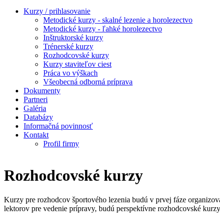
Kurzy / prihlasovanie
Metodické kurzy - skalné lezenie a horolezectvo
Metodické kurzy - ľahké horolezectvo
Inštruktorské kurzy
Trénerské kurzy
Rozhodcovské kurzy
Kurzy staviteľov ciest
Práca vo výškach
Všeobecná odborná príprava
Dokumenty
Partneri
Galéria
Databázy
Informačná povinnosť
Kontakt
Profil firmy
Rozhodcovské kurzy
Kurzy pre rozhodcov športového lezenia budú v prvej fáze organizo
lektorov pre vedenie prípravy, budú perspektívne rozhodcovské kurz