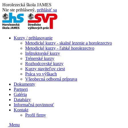
Horolezecká škola JAMES
Nie ste prihlásený,
prihlásiť sa
Kurzy / prihlasovanie
Metodické kurzy - skalné lezenie a horolezectvo
Metodické kurzy - ľahké horolezectvo
Inštruktorské kurzy
Trénerské kurzy
Rozhodcovské kurzy
Kurzy staviteľov ciest
Práca vo výškach
Všeobecná odborná príprava
Dokumenty
Partneri
Galéria
Databázy
Informačná povinnosť
Kontakt
Profil firmy
Menu