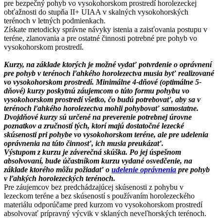
pre bezpečný pohyb vo vysokohorskom prostredí horolezeckej
obťažnosti do stupňa II+ UIAA v skalných vysokohorských
terénoch v letných podmienkach.
Získate metodicky správne návyky istenia a zaisťovania postupu v
teréne, zlanovania a pre ostatné činnosti potrebné pre pohyb vo
vysokohorskom prostredí.
Kurzy, na základe ktorých je možné vydať potvrdenie o oprávnení
pre pohyb v terénoch ľahkého horolezectva musia byť realizované
vo vysokohorskom prostredí. Minimálne 4-dňové (optimálne 5-
dňové) kurzy poskytnú záujemcom o túto formu pohybu vo
vysokohorskom prostredí všetko, čo budú potrebovať, aby sa v
terénoch ľahkého horolezectva mohli pohybovať samostatne.
Dvojdňové kurzy sú určené na preverenie potrebnej úrovne
poznatkov a zručností tých, ktorí majú dostatočné lezecké
skúsenosti pri pohybe vo vysokohorskom teréne, ale pre udelenia
oprávnenia na túto činnosť, ich musia preukázať.
Výstupom z kurzu je záverečná skúška. Po jej úspešnom
absolvovaní, bude účastníkom kurzu vydané osvedčenie, na
základe ktorého môžu požiadať o
udelenie oprávnenia
pre pohyb
v ľahkých horolezeckých terénoch.
Pre záujemcov bez predchádzajúcej skúsenosti z pohybu v
lezeckom teréne a bez skúseností s používaním horolezeckého
materiálu odporúčame pred kurzom vo vysokohorskom prostredí
absolvovať prípravný výcvik v sklaných neveľhorských terénoch.