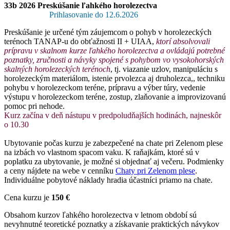
33b 2026 Preskúšanie ľahkého horolezectva
Prihlasovanie do 12.6.2026
Preskúšanie je určené tým záujemcom o pohyb v horolezeckých
terénoch TANAP-u do obťažnosti II + UIAA,
ktorí absolvovali
prípravu v skalnom kurze ľahkého horolezectva a ovládajú potrebné
poznatky, zručnosti a návyky spojené s pohybom vo vysokohorských
skalných horolezeckých terénoch
, tj. viazanie uzlov, manipuláciu s
horolezeckým materiálom, istenie prvolezca aj druholezca,, techniku
pohybu v horolezeckom teréne, prípravu a výber túry, vedenie
výstupu v horolezeckom teréne, zostup, zlaňovanie a improvizovanú
pomoc pri nehode.
Kurz začína v deň nástupu v predpoludňajších hodinách, najneskôr
o 10.30
Ubytovanie počas kurzu je zabezpečené na chate pri Zelenom plese
na izbách vo vlastnom spacom vaku. K raňajkám, ktoré sú v
poplatku za ubytovanie, je možné si objednať aj večeru. Podmienky
a ceny nájdete na webe v cenníku
Chaty pri Zelenom plese
.
Individuálne pobytové náklady hradia účastníci priamo na chate.
Cena kurzu je
150 €
Obsahom kurzov ľahkého horolezectva v letnom období sú
nevyhnutné teoretické poznatky a získavanie praktických návykov