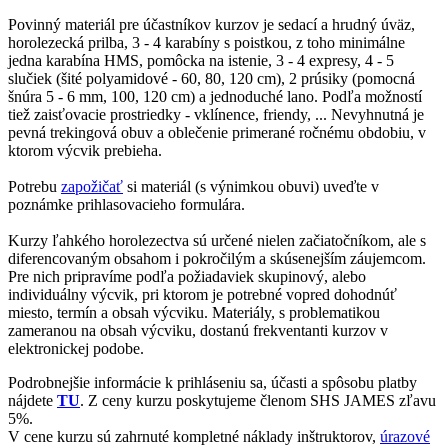
Povinný materiál pre účastníkov kurzov je sedací a hrudný úväz,
horolezecká prilba, 3 - 4 karabíny s poistkou, z toho minimálne
jedna karabína HMS, pomôcka na istenie, 3 - 4 expresy, 4 - 5
slučiek (šité polyamidové - 60, 80, 120 cm), 2 prúsiky (pomocná
šnúra 5 - 6 mm, 100, 120 cm) a jednoduché lano. Podľa možností
tiež zaisťovacie prostriedky - vklínence, friendy, ... Nevyhnutná je
pevná trekingová obuv a oblečenie primerané ročnému obdobiu, v
ktorom výcvik prebieha.
Potrebu
zapožičať
si materiál (s výnimkou obuvi) uveďte v
poznámke prihlasovacieho formulára.
Kurzy ľahkého horolezectva sú určené nielen začiatočníkom, ale s
diferencovaným obsahom i pokročilým a skúsenejším záujemcom.
Pre nich pripravíme podľa požiadaviek skupinový, alebo
individuálny výcvik, pri ktorom je potrebné vopred dohodnúť
miesto, termín a obsah výcviku. Materiály, s problematikou
zameranou na obsah výcviku, dostanú frekventanti kurzov v
elektronickej podobe.
Podrobnejšie informácie k prihláseniu sa, účasti a spôsobu platby
nájdete
TU
. Z ceny kurzu poskytujeme členom SHS JAMES zľavu
5%.
V cene kurzu sú zahrnuté kompletné náklady inštruktorov,
úrazové