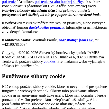
poistenie
účastníkov,
poistenie zásahu horskej služby
, ak sa kurz
koná v oblasti s pôsobnosťou HZS a réžia horolezeckej školy.
Pobytové náklady uhrádzajú účastníci priamo na mieste
poskytovateľovi služieb, ak nie je v popise kurzu uvedené inak.
Ktorýkoľvek z kurzov môžete pre svojich priateľov, alebo blízkych
objednať formou
darčekového poukazu
. Informujte sa na niektorom
z uvedených kontaktov.
Kontaktná osoba:
Vladimír Paulík,
horoskola@james.sk
, tel:
+421907816534
Copyright ©2010-2026 Slovenský horolezecký spolok JAMES.
Kontakt: JAMES SLOVAKIA s.r.o., Junácka 6, 832 80 Bratislava
Tento web používa súbory
cookies
. Prehliadaním webu vyjadrujete
súhlas s ich používaním.
Používame súbory cookie
Náš e-shop používa súbory cookie, ktoré sú nevyhnutné pre správne
fungovanie webových stránok. Okrem toho používame súbory
cookie aj na anonymné analytické účely, ktoré nám pomáhajú lepšie
porozumieť vašim preferenciám a zlepšovať naše služby. Ak s
používaním týchto súborov cookie nesúhlasíte, môžete ich
odmietnuť. Vaše rozhodnutie nebude mať vplyv na základné