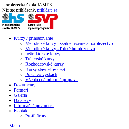
Horolezecká škola JAMES
Nie ste prihlásený,
prihlásiť sa
Kurzy / prihlasovanie
Metodické kurzy - skalné lezenie a horolezectvo
Metodické kurzy - ľahké horolezectvo
Inštruktorské kurzy
Trénerské kurzy
Rozhodcovské kurzy
Kurzy staviteľov ciest
Práca vo výškach
Všeobecná odborná príprava
Dokumenty
Partneri
Galéria
Databázy
Informačná povinnosť
Kontakt
Profil firmy
Menu