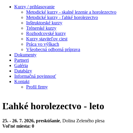
Kurzy / prihlasovanie
Metodické kurzy - skalné lezenie a horolezectvo
Metodické kurzy - ľahké horolezectvo
Inštruktorské kurzy
Trénerské kurzy
Rozhodcovské kurzy
Kurzy staviteľov ciest
Práca vo výškach
Všeobecná odborná príprava
Dokumenty
Partneri
Galéria
Databázy
Informačná povinnosť
Kontakt
Profil firmy
Ľahké horolezectvo - leto
25. - 26. 7. 2026, preskúšanie
, Dolina Zeleného plesa
Voľné miesta: 0